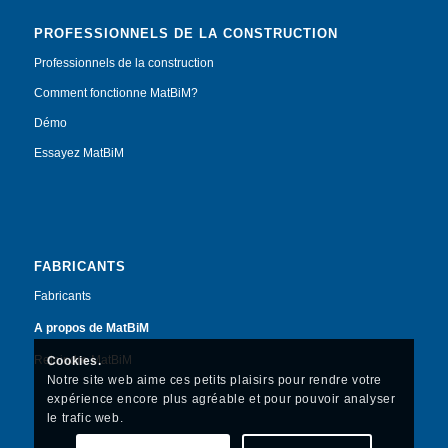
PROFESSIONNELS DE LA CONSTRUCTION
Professionnels de la construction
Comment fonctionne MatBiM?
Démo
Essayez MatBiM
FABRICANTS
Fabricants
A propos de MatBiM
Rejoindre MatBiM
Cookies.
Notre site web aime ces petits plaisirs pour rendre votre
expérience encore plus agréable et pour pouvoir analyser
le trafic web.